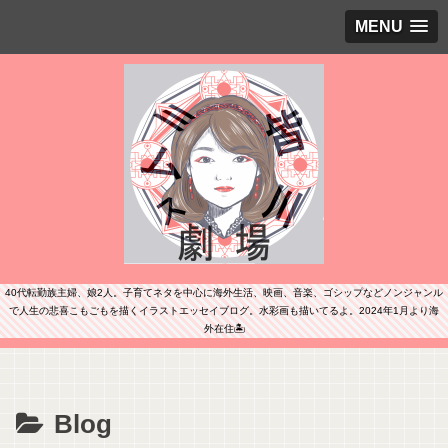
MENU
40代転勤族主婦、娘2人。子育てネタを中心に海外生活、映画、音楽、ゴシップなどノンジャンル
で人生の悲喜こもごもを描くイラストエッセイブログ。水彩画も描いてるよ。2024年1月より海
外在住🏝️
Blog